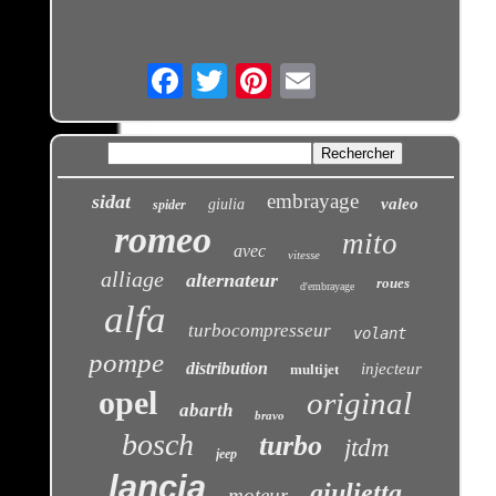
Email
embrayage
sidat
valeo
giulia
spider
romeo
mito
avec
vitesse
alliage
alternateur
roues
d'embrayage
alfa
turbocompresseur
volant
pompe
distribution
injecteur
multijet
opel
original
abarth
bravo
bosch
turbo
jtdm
jeep
lancia
giulietta
moteur