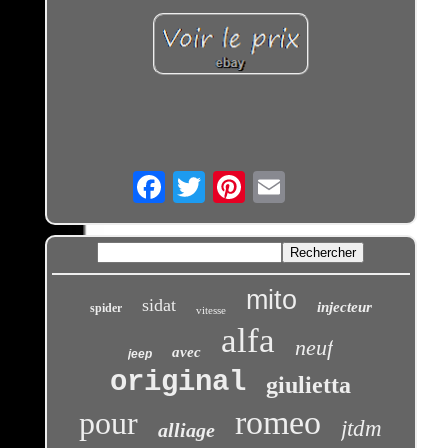
Email
mito
sidat
injecteur
spider
vitesse
alfa
neuf
avec
jeep
original
giulietta
romeo
pour
jtdm
alliage