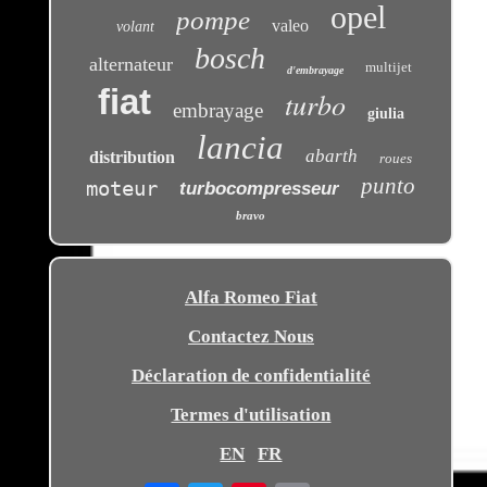
opel
pompe
valeo
volant
bosch
alternateur
multijet
d'embrayage
fiat
turbo
embrayage
giulia
lancia
abarth
distribution
roues
punto
moteur
turbocompresseur
bravo
Alfa Romeo Fiat
Contactez Nous
Déclaration de confidentialité
Termes d'utilisation
EN
FR