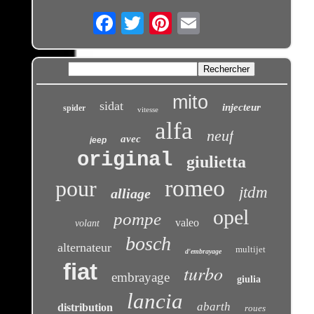
Email
mito
sidat
injecteur
spider
vitesse
alfa
neuf
avec
jeep
original
giulietta
romeo
pour
jtdm
alliage
opel
pompe
valeo
volant
bosch
alternateur
multijet
d'embrayage
fiat
turbo
embrayage
giulia
lancia
abarth
distribution
roues