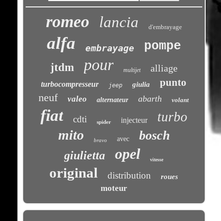
romeo
lancia
d'embrayage
alfa
pompe
embrayage
pour
jtdm
alliage
multijet
punto
turbocompresseur
giulia
jeep
neuf
abarth
valeo
alternateur
volant
fiat
turbo
cdti
injecteur
spider
mito
bosch
avec
bravo
opel
giulietta
vitesse
original
distribution
roues
moteur