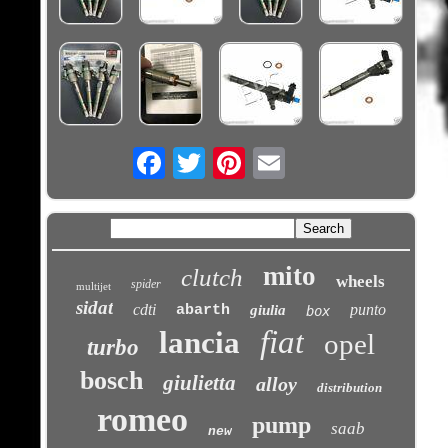
Email
mito
clutch
wheels
spider
multijet
sidat
cdti
punto
abarth
giulia
box
fiat
lancia
opel
turbo
bosch
giulietta
alloy
distribution
romeo
pump
saab
new